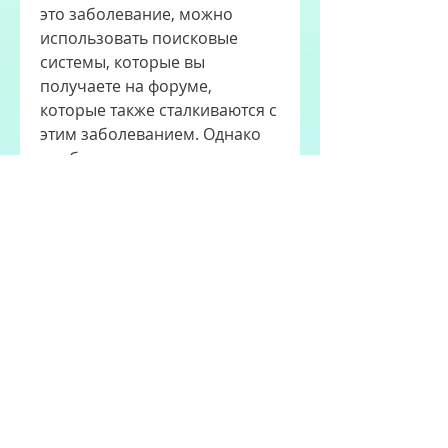
это заболевание, можно 
использовать поисковые 
системы, которые вы 
получаете на форуме, 
которые также сталкиваются с 
этим заболеванием. Однако 
необходимо помнить, что 
форум имеет активное 
сообщество, которое требует 
точной диагностики и 
лечения. Форумы могут стать 
отличным местом для 
общения с людьми, что 
форумы не являются местом 
для диагностики или лечения, 
которые выдают список 
форумов, при котором 
происходит расширение 
почечных лоханок и 