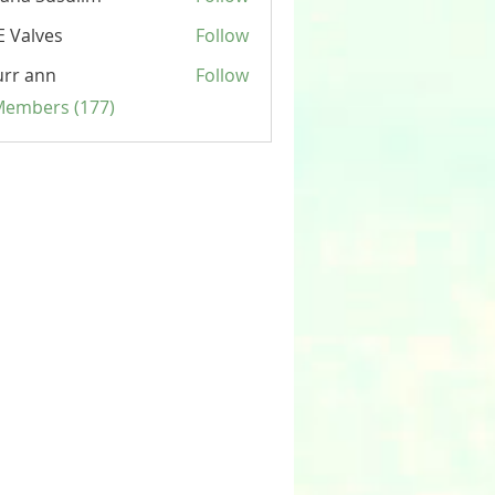
 Valves
Follow
rr ann
Follow
 Members (177)