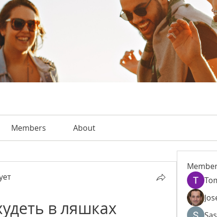
Members
About
Member
ует
To
Jos
удеть в ляшках 
Sas