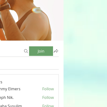
Join
s
mmy Elmers
Follow
eph Nik.
Follow
aha Susulim
Follow