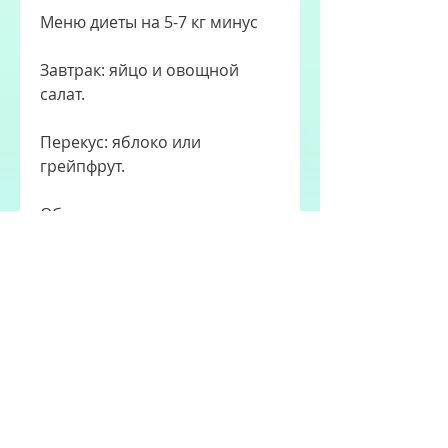
Меню диеты на 5-7 кг минус
Завтрак: яйцо и овощной 
салат.
Перекус: яблоко или 
грейпфрут.
Обед: куриная грудка на гриле 
и овощи.
Перекус: нежирный йогурт.
Ужин: рыба на пару и овощи.
Перед сном: стакан кефира.
Преимущества диеты на 5-7 кг 