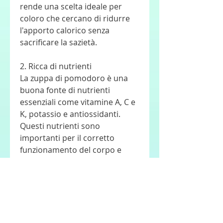
rende una scelta ideale per 
coloro che cercano di ridurre 
l'apporto calorico senza 
sacrificare la sazietà.
2. Ricca di nutrienti
La zuppa di pomodoro è una 
buona fonte di nutrienti 
essenziali come vitamine A, C e 
K, potassio e antiossidanti. 
Questi nutrienti sono 
importanti per il corretto 
funzionamento del corpo e 
possono contribuire a 
migliorare la salute generale. 
Inoltre, l'alto contenuto di 
nutrienti e la capacità di saziare 
l'appetito la rendono un 
alimento ideale per una dieta 