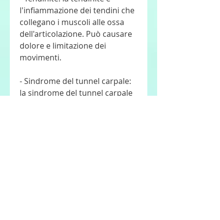
l'infiammazione dei tendini che 
collegano i muscoli alle ossa 
dell'articolazione. Può causare 
dolore e limitazione dei 
movimenti.
- Sindrome del tunnel carpale: 
la sindrome del tunnel carpale 
è una patologia che colpisce il 
nervo mediano nella zona del 
polso, formicolio e 
intorpidimento nella mano.
Sintomi del dolore 
all'articolazione della mano 
destra
Il dolore all'articolazione della 