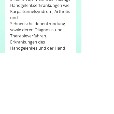
Handgelenkserkrankungen wie 
Karpaltunnelsyndrom, Arthritis 
und 
Sehnenscheidenentzündung 
sowie deren Diagnose- und 
Therapieverfahren.
Erkrankungen des 
Handgelenkes und der Hand
Das Handgelenk und die Hand 
sind wichtige Teile des 
menschlichen Körpers, die 
täglich einer Vielzahl von 
Aktivitäten ausgesetzt sind. 
Aufgrund der Komplexität und 
Beweglichkeit dieser Regionen 
sind sie jedoch auch anfällig für 
verschiedene Erkrankungen. In 