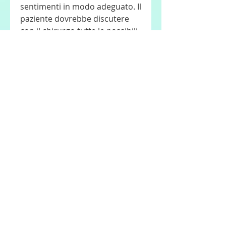
sentimenti in modo adeguato. Il 
paziente dovrebbe discutere 
con il chirurgo tutte le possibili 
conseguenze dell'operazione e 
gli eventuali rischi.
Pulizia intestinale
Una pulizia intestinale è 
necessaria prima 
dell'operazione. Questo è 
importante per evitare la 
contaminazione della ferita 
chirurgica durante 
l'operazione. Il paziente 
dovrebbe seguire una dieta a 
basso contenuto di fibre e 
assumere lassativi prescritti dal 
medico per pulire il colon.