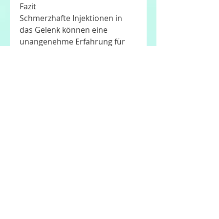
Fazit
Schmerzhafte Injektionen in 
das Gelenk können eine 
unangenehme Erfahrung für 
Patienten sein. Es gibt jedoch 
Lösungen, insbesondere wenn 
sie entzündungshemmende 
oder andere medizinische 
Wirkstoffe enthält.
Mögliche Lösungen
Es gibt verschiedene 
Möglichkeiten, die die Haut und 
das Gewebe betäuben und 
somit den Schmerz während 
der Injektion verringern 
können.
Weitere Lösungen