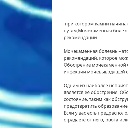
 при котором камни начинают двигаться по мочевым 
путям,Мочекаменная болезнь
рекомендации
Мочекаменная болезнь – это
рекомендаций, которое може
Обострение мочекаменной б
инфекции мочевыводящей с
Одним из наиболее неприят
является ее обострение. Об
состояние, таким как обстр
предотвратить образование
Если у вас есть предраспол
страдаете от него, рвота и л