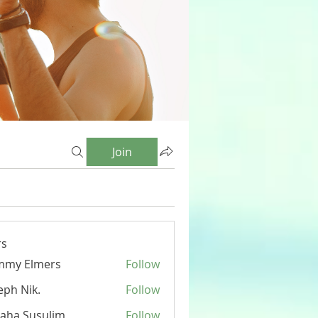
Join
s
mmy Elmers
Follow
eph Nik.
Follow
aha Susulim
Follow