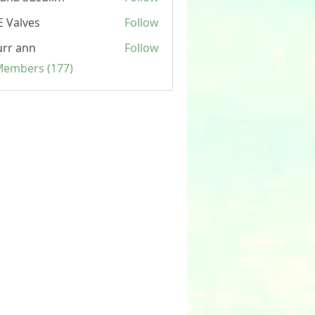
 Valves
Follow
rr ann
Follow
 Members (177)