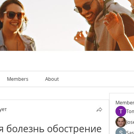
Members
About
Member
ует
To
Jos
 болезнь обострение 
Sas