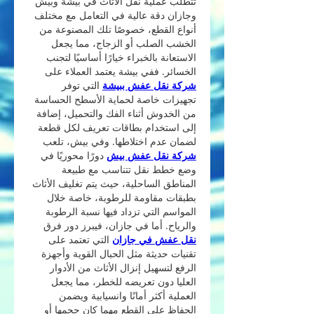
تتطلب عملية نقل الأثاث في بيشة وبيش 
وجازان دقة عالية في التعامل مع مختلف 
أنواع القطع، خصوصًا تلك المصنوعة من 
الخشب الصلب أو الزجاج، مما يجعل 
الاستعانة بالخبراء خيارًا أساسيًا لتجنب 
الخسائر. ففي بيشة يعتمد العملاء على 
شركة نقل عفش ببيشة
 التي توفر 
تجهيزات خاصة لحماية الأسطح الحساسة 
من الخدوش أثناء الفك والتحميل، إضافة 
إلى استخدام بطاقات تعريف لكل قطعة 
لضمان عدم اختلاطها. وفي بيش، تلعب 
شركة نقل عفش بيش
 دورًا محوريًا في 
وضع خطط نقل تتناسب مع طبيعة 
المناطق الساحلية، حيث يتم تغليف الأثاث 
بطبقات مقاومة للرطوبة، خاصة خلال 
المواسم التي تزداد فيها نسبة الرطوبة 
والرياح. أما في جازان، فيبرز دور فرق 
نقل عفش في جازان
 التي تعتمد على 
تقنيات حديثة مثل الحبال القوية وأجهزة 
الرفع لتسهيل إنزال الأثاث من الأدوار 
العليا دون تعريضه للخطر، مما يجعل 
العملية أكثر أمانًا وانسيابية ويضمن 
الحفاظ على القطع مهما كان حجمها أو 