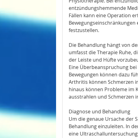
Physiotherapie. Bei entzündl
entzündungshemmende Medika
Fällen kann eine Operation er
Bewegungseinschränkungen e
festzustellen. 
Die Behandlung hängt von der 
umfasst die Therapie Ruhe, d
der Leiste und Hüfte vorzube
Eine Überbeanspruchung bei sp
Bewegungen können dazu führ
Arthritis können Schmerzen in
hinaus können Probleme im Kn
ausstrahlen und Schmerzen in
Diagnose und Behandlung
Um die genaue Ursache der Sc
Behandlung einzuleiten. In de
eine Ultraschalluntersuchung e