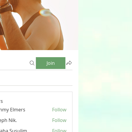
Join
s
mmy Elmers
Follow
eph Nik.
Follow
aha Susulim
Follow