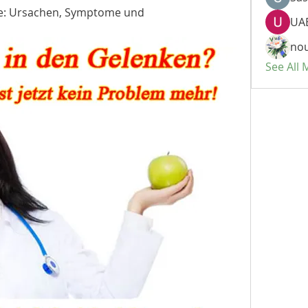
te: Ursachen, Symptome und 
UAE
nou
See All