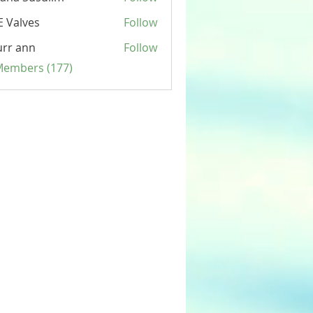
 Valves
Follow
rr ann
Follow
 Members (177)