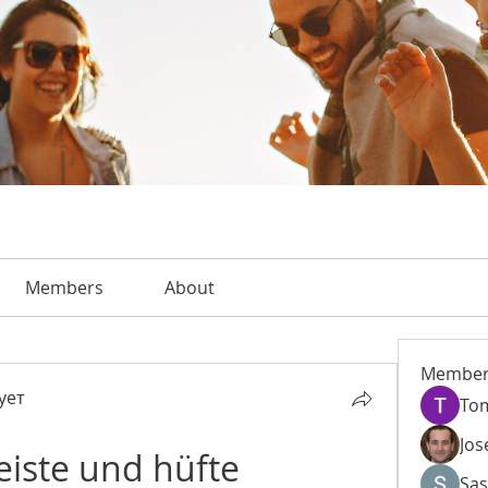
Members
About
Member
ует
To
Jos
eiste und hüfte
Sas