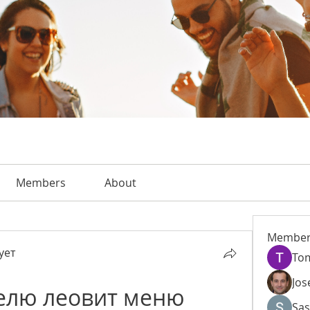
Members
About
Member
ует
To
Jos
елю леовит меню 
Sas