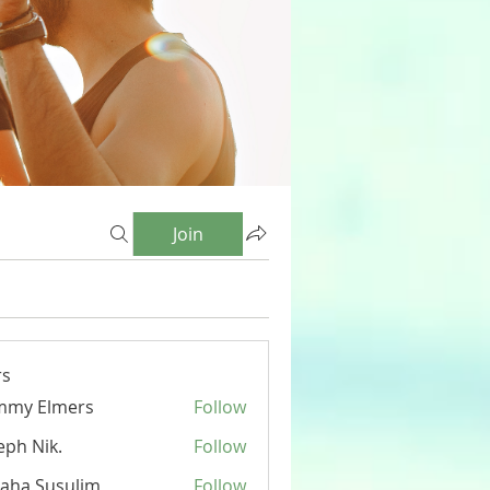
Join
s
mmy Elmers
Follow
eph Nik.
Follow
aha Susulim
Follow