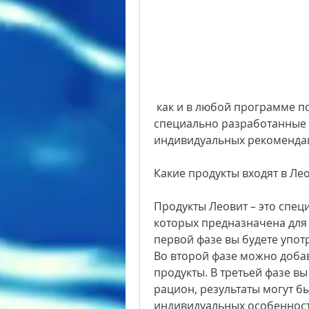
 как и в любой программе похудения, вы будете использовать 
специально разработанные п
индивидуальных рекоменда
Какие продукты входят в Ле
Продукты Леовит – это спец
которых предназначена для 
первой фазе вы будете упот
Во второй фазе можно добав
продукты. В третьей фазе вы
рацион, результаты могут б
индивидуальных особенност