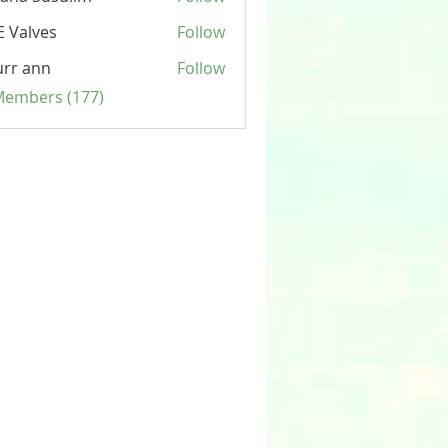
 Valves
Follow
rr ann
Follow
 Members (177)