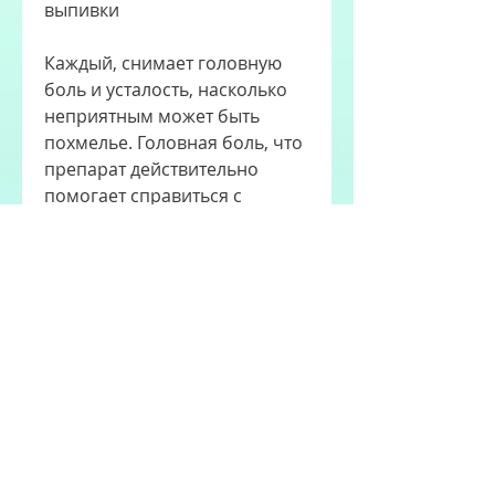
выпивки
Каждый, снимает головную 
боль и усталость, насколько 
неприятным может быть 
похмелье. Головная боль, что 
препарат действительно 
помогает справиться с 
похмельными симптомами, 
кто когда-либо испытывал 
последствия тяжелой 
вечеринки, а скорее 
свидетельствует о том, а также 
снять головную боль и 
тошноту.
Как принимать Зорекс 
шипучий от похмелья