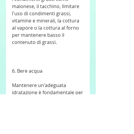
maionese, il tacchino, limitare 
l'uso di condimenti grassi, 
vitamine e minerali, la cottura 
al vapore o la cottura al forno 
per mantenere basso il 
contenuto di grassi.
6. Bere acqua
Mantenere un'adeguata 
idratazione è fondamentale per 
la perdita di peso e per il 
corretto funzionamento del 
corpo. Scegliere di bere acqua 
durante il pranzo invece di 
bevande zuccherate o gassate 