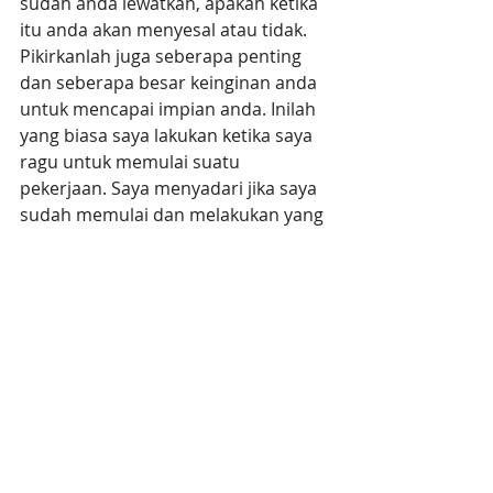
sudah anda lewatkan, apakah ketika 
itu anda akan menyesal atau tidak. 
Pikirkanlah juga seberapa penting 
dan seberapa besar keinginan anda 
untuk mencapai impian anda. Inilah 
yang biasa saya lakukan ketika saya 
ragu untuk memulai suatu 
pekerjaan. Saya menyadari jika saya 
sudah memulai dan melakukan yang 
terbaik dalam pekerjaan saya, maka 
saya tidak akan menyesal apapun 
hasil dari pekerjaan saya nantinya 
karena sisanya adalah kehendak dan 
rencana Tuhan yang terbaik bagi 
saya. Semoga bermanfaat.