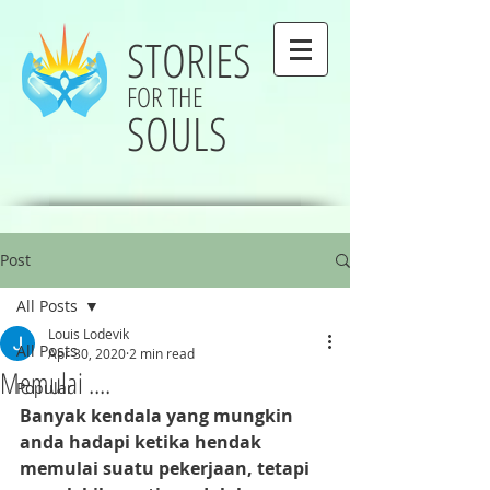
STORIES
FOR THE
SOULS
Post
All Posts
Louis Lodevik
All Posts
Apr 30, 2020
2 min read
Memulai ....
Popular
Banyak kendala yang mungkin 
anda hadapi ketika hendak 
memulai suatu pekerjaan, tetapi 